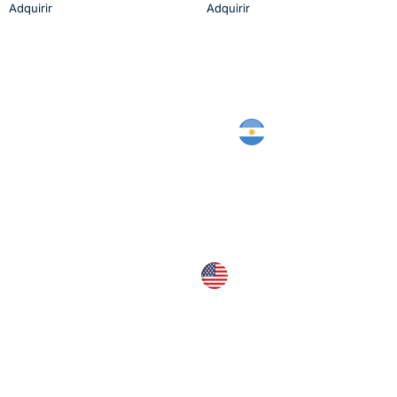
Adquirir
Adquirir
Bolivar 221, Rio Cuarto, Córdoba,
Argentina
Silvina Lopez – Asesor local
121 N Compass Way Dania Fl 33004 , Miami,
EE.UU