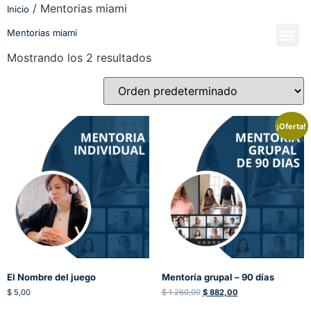
/ Mentorias miami
Inicio
Mentorias miami
Síguenos
Mostrando los 2 resultados
¡Oferta!
El Nombre del juego
Mentoría grupal – 90 días
$
5,00
$
1.260,00
$
882,00